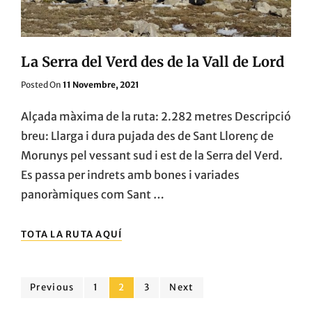
La Serra del Verd des de la Vall de Lord
Posted
Posted On
11 Novembre, 2021
On
Alçada màxima de la ruta: 2.282 metres Descripció
breu: Llarga i dura pujada des de Sant Llorenç de
Morunys pel vessant sud i est de la Serra del Verd.
Es passa per indrets amb bones i variades
panoràmiques com Sant …
LA
TOTA LA RUTA AQUÍ
SERRA
DEL
VERD
Navegació
DES
Page
Page
Page
Previous
1
2
3
Next
DE