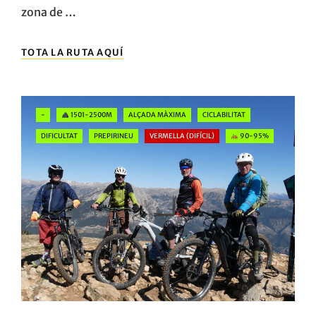
zona de …
LA
TOTA LA RUTA AQUÍ
SERRA
DEL
VERD
DES
Categories
-
1501-2500M
ALÇADA MÀXIMA
CICLABILITAT
DE
GÓSOL
DIFICULTAT
PREPIRINEU
VERMELLA (DIFÍCIL)
90-95%