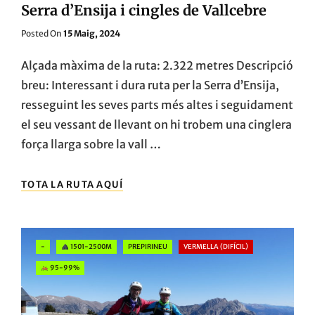
Serra d’Ensija i cingles de Vallcebre
Posted
Posted On
15 Maig, 2024
On
Alçada màxima de la ruta: 2.322 metres Descripció
breu: Interessant i dura ruta per la Serra d’Ensija,
resseguint les seves parts més altes i seguidament
el seu vessant de llevant on hi trobem una cinglera
força llarga sobre la vall …
SERRA
TOTA LA RUTA AQUÍ
D’ENSIJA
I
CINGLES
DE
Categories
-
1501-2500M
PREPIRINEU
VERMELLA (DIFÍCIL)
VALLCEBRE
95-99%