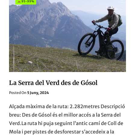
95-99%
La Serra del Verd des de Gósol
Posted
Posted On
5 Juny, 2024
On
Alçada màxima de la ruta: 2.282metres Descripció
breu: Des de Gósol és el millor accés a la Serra del
Verd.La ruta hi puja seguint l’antic camí de Coll de
Mola i per pistes de desforestar s’accedeix a la