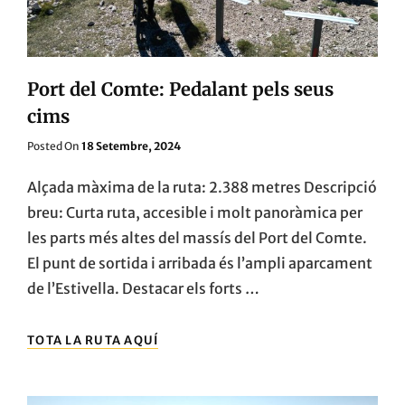
Port del Comte: Pedalant pels seus
cims
Posted
Posted On
18 Setembre, 2024
On
Alçada màxima de la ruta: 2.388 metres Descripció
breu: Curta ruta, accesible i molt panoràmica per
les parts més altes del massís del Port del Comte.
El punt de sortida i arribada és l’ampli aparcament
de l’Estivella. Destacar els forts …
PORT
TOTA LA RUTA AQUÍ
DEL
COMTE:
PEDALANT