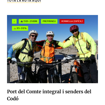
TOTA LA RUTA AQUÍ
SERRA
DEL
VERD
DES
Categories
-
1501-2500M
PREPIRINEU
VERMELLA (DIFÍCIL)
DE
GÓSOL
95-99%
Port del Comte integral i senders del
Codó