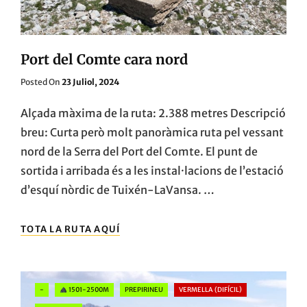
Port del Comte cara nord
Posted
Posted On
23 Juliol, 2024
On
Alçada màxima de la ruta: 2.388 metres Descripció
breu: Curta però molt panoràmica ruta pel vessant
nord de la Serra del Port del Comte. El punt de
sortida i arribada és a les instal·lacions de l’estació
d’esquí nòrdic de Tuixén-LaVansa. …
PORT
TOTA LA RUTA AQUÍ
DEL
COMTE
CARA
NORD
Categories
-
1501-2500M
PREPIRINEU
VERMELLA (DIFÍCIL)