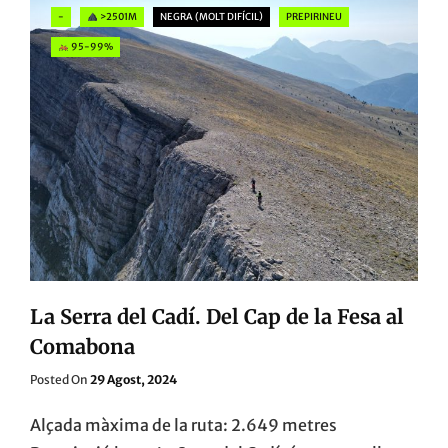
PELS
Categories
-
>2501M
NEGRA (MOLT DIFÍCIL)
PREPIRINEU
SEUS
CIMS
95-99%
La Serra del Cadí. Del Cap de la Fesa al
Comabona
Posted
Posted On
29 Agost, 2024
On
Alçada màxima de la ruta: 2.649 metres