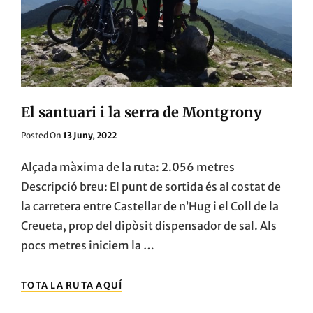
El santuari i la serra de Montgrony
Posted
Posted On
13 Juny, 2022
On
Alçada màxima de la ruta: 2.056 metres
Descripció breu: El punt de sortida és al costat de
la carretera entre Castellar de n’Hug i el Coll de la
Creueta, prop del dipòsit dispensador de sal. Als
pocs metres iniciem la …
EL
TOTA LA RUTA AQUÍ
SANTUARI
I