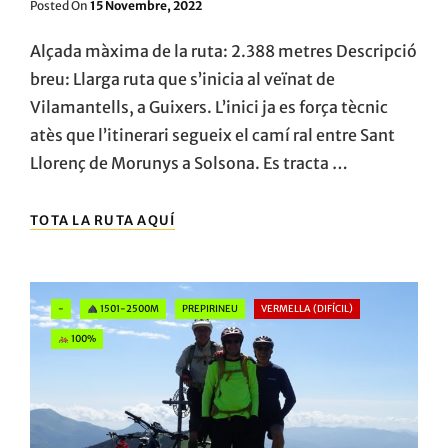
Posted
Posted On
15 Novembre, 2022
On
Alçada màxima de la ruta: 2.388 metres Descripció
breu: Llarga ruta que s’inicia al veïnat de
Vilamantells, a Guixers. L’inici ja es força tècnic
atès que l’itinerari segueix el camí ral entre Sant
Llorenç de Morunys a Solsona. Es tracta …
PORT
TOTA LA RUTA AQUÍ
DEL
COMTE
INTEGRAL
I
Categories
-
1501-2500M
PREPIRINEU
VERMELLA (DIFÍCIL)
SENDERS
DEL
100%
CODÓ