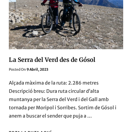
La Serra del Verd des de Gósol
Posted
Posted On
9 Abril, 2023
On
Alçada màxima de la ruta: 2.286 metres
Descripció breu: Dura ruta circular d’alta
muntanya per la Serra del Verd i del Gall amb
tornada per Moripol i Sorribes. Sortim de Gósol i
anem a buscar el sender que puja a …
LA