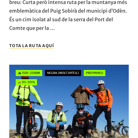
breu: Curta però intensa ruta per la muntanya més
emblemàtica del Puig Sobirà del municipi d’Odèn.
És un cim isolat al sud de la serra del Port del
Comte que per la …
EL
TOTA LA RUTA AQUÍ
PUIG
SOBIRÀ
Categories
1501-2500M
NEGRA (MOLT DIFÍCIL)
PREPIRINEU
95-99%