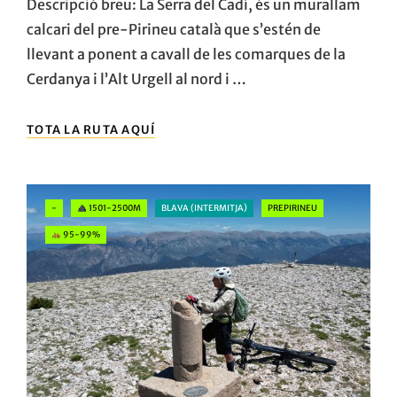
Descripció breu: La Serra del Cadí, és un murallam
calcari del pre-Pirineu català que s’estén de
llevant a ponent a cavall de les comarques de la
Cerdanya i l’Alt Urgell al nord i …
LA
TOTA LA RUTA AQUÍ
SERRA
DEL
CADÍ.
DEL
Categories
-
1501-2500M
BLAVA (INTERMITJA)
PREPIRINEU
CAP
DE
95-99%
LA
FESA
AL
COMABONA