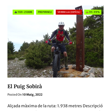
LA
SERRA
Categories
1501-2500M
PREPIRINEU
VERMELLA (DIFÍCIL)
95-99%
DE
MONTGRONY
El Puig Sobirà
Posted
Posted On
10 Maig, 2022
On
Alçada màxima de la ruta: 1.938 metres Descripció