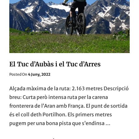
El Tuc d’Aubàs i el Tuc d’Arres
Posted
Posted On
4 Juny, 2022
On
Alçada màxima de la ruta: 2.163 metres Descripció
breu: Curta però intensa ruta per la carena
fronterera de l’Aran amb França. El punt de sortida
és el coll deth Portilhon. Els primers metres
pugem per una bona pista que s’endinsa …
EL