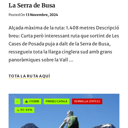
La Serra de Busa
Posted
Posted On
13 Novembre, 2024
On
Alçada màxima de la ruta: 1.408 metres Descripció
breu: Curta però interessant ruta que sortint de Les
Cases de Posada puja a dalt de la Serra de Busa,
ressegueix tota la llarga cinglera sud amb grans
panoràmiques sobre la Vall …
LA
TOTA LA RUTA AQUÍ
SERRA
DE
BUSA
Categories
-
<1500M
PIRINEU CATALÀ
VERMELLA (DIFÍCIL)
95-99%