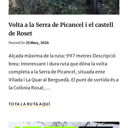
Volta a la Serra de Picancel i el castell
de Roset
Posted
Posted On
25 Març, 2026
On
Alçada màxima de la ruta: 997 metres Descripció
breu: Interessant i dura ruta que dóna la volta
completa a la Serra de Picancel, situada ente
Vilada i La Quar al Berguedà. El punt de sortida és a
la Colònia Rosal, …
VOLTA
TOTA LA RUTA AQUÍ
A
LA
SERRA
DE
Categories