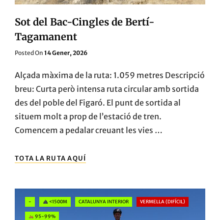
Sot del Bac-Cingles de Bertí-
Tagamanent
Posted
Posted On
14 Gener, 2026
On
Alçada màxima de la ruta: 1.059 metres Descripció
breu: Curta però intensa ruta circular amb sortida
des del poble del Figaró. El punt de sortida al
situem molt a prop de l’estació de tren.
Comencem a pedalar creuant les vies …
SOT
TOTA LA RUTA AQUÍ
DEL
BAC-
CINGLES
DE
Categories
-
<1500M
CATALUNYA INTERIOR
VERMELLA (DIFÍCIL)
BERTÍ-
TAGAMANENT
95-99%