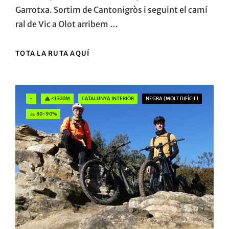
Garrotxa. Sortim de Cantonigròs i seguint el camí
ral de Vic a Olot arribem …
EL
TOTA LA RUTA AQUÍ
SANTUARI
DE
CABRERA
I
Categories
-
<1500M
CATALUNYA INTERIOR
NEGRA (MOLT DIFÍCIL)
EL
PLA
80-90%
D’AIATS