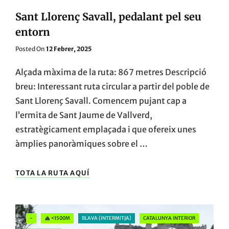
Sant Llorenç Savall, pedalant pel seu
entorn
Posted
Posted On
12 Febrer, 2025
On
Alçada màxima de la ruta: 867 metres Descripció
breu: Interessant ruta circular a partir del poble de
Sant Llorenç Savall. Comencem pujant cap a
l’ermita de Sant Jaume de Vallverd,
estratègicament emplaçada i que ofereix unes
àmplies panoràmiques sobre el …
SANT
TOTA LA RUTA AQUÍ
LLORENÇ
SAVALL,
PEDALANT
PEL
Categories
-
<1500M
BLAVA (INTERMITJA)
CATALUNYA INTERIOR
SEU