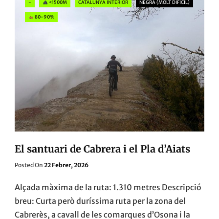
-
<1500M
CATALUNYA INTERIOR
NEGRA (MOLT DIFÍCIL)
PICANCEL
I
80-90%
EL
CASTELL
DE
ROSET
El santuari de Cabrera i el Pla d’Aiats
Posted
Posted On
22 Febrer, 2026
On
Alçada màxima de la ruta: 1.310 metres Descripció
breu: Curta però duríssima ruta per la zona del
Cabrerès, a cavall de les comarques d’Osona i la