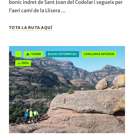
bonic indret de Sant Joan del Codolar i segueix per
l’aeri camí de la Llisera …
LA
TOTA LA RUTA AQUÍ
SERRA
DEL
MONTSANT,
LA
Categories
-
<1500M
BLAVA (INTERMITJA)
CATALUNYA INTERIOR
TRAVESSA
INTEGRAL
100%