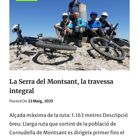
La Serra del Montsant, la travessa
integral
Posted
Posted On
22 Maig, 2025
On
Alçada màxima de la ruta: 1.163 metres Descripció
breu: Llarga ruta que sortint de la població de
Cornudella de Montsant es dirigeix primer fins el