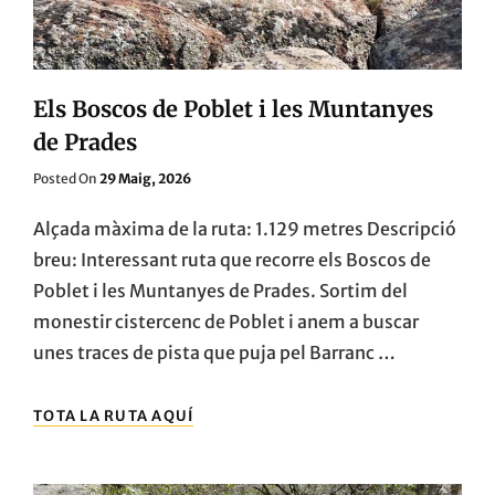
Els Boscos de Poblet i les Muntanyes
de Prades
Posted
Posted On
29 Maig, 2026
On
Alçada màxima de la ruta: 1.129 metres Descripció
breu: Interessant ruta que recorre els Boscos de
Poblet i les Muntanyes de Prades. Sortim del
monestir cistercenc de Poblet i anem a buscar
unes traces de pista que puja pel Barranc …
ELS
TOTA LA RUTA AQUÍ
BOSCOS
DE
POBLET