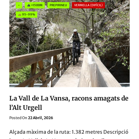
I
Categories
-
<1500M
PREPIRINEU
VERMELLA (DIFÍCIL)
LES
MUNTANYES
95-99%
DE
PRADES
La Vall de La Vansa, racons amagats de
l’Alt Urgell
Posted
Posted On
22 Abril, 2026
On
Alçada màxima de la ruta: 1.382 metres Descripció