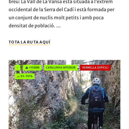
breu: La Vall de La Vansa està situada a l’extrem
occidental de la Serra del Cadí i està formada per
un conjunt de nuclis molt petits i amb poca
densitat de població. …
LA
TOTA LA RUTA AQUÍ
VALL
DE
LA
VANSA,
Categories
-
<1500M
CATALUNYA INTERIOR
VERMELLA (DIFÍCIL)
RACONS
AMAGATS
95-99%
DE
L’ALT
URGELL