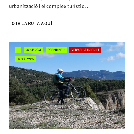
urbanització i el complex turístic …
ELS
TOTA LA RUTA AQUÍ
CINGLES
DE
BERTÍ
Categories
-
<1500M
PREPIRINEU
VERMELLA (DIFÍCIL)
95-99%