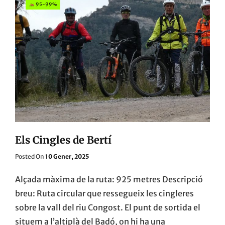
ENTORN
95-99%
Els Cingles de Bertí
Posted
Posted On
10 Gener, 2025
On
Alçada màxima de la ruta: 925 metres Descripció
breu: Ruta circular que ressegueix les cingleres
sobre la vall del riu Congost. El punt de sortida el
situem a l’altiplà del Badó, on hi ha una