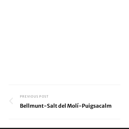
Navegación
PREVIOUS POST
Bellmunt-Salt del Molí-Puigsacalm
de
Previous
entradas
Post