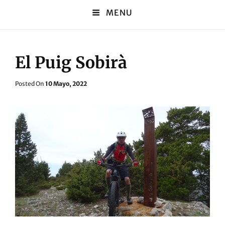
MENU
El Puig Sobirà
Posted
Posted On
10 Mayo, 2022
On