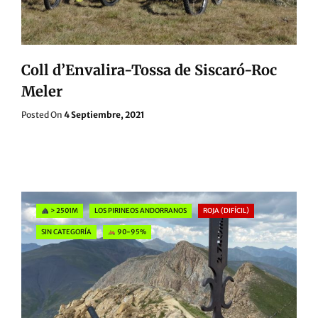
Coll d’Envalira-Tossa de Siscaró-Roc
Meler
Posted
Posted On
4 Septiembre, 2021
On
Categories
> 2501M
LOS PIRINEOS ANDORRANOS
ROJA (DIFÍCIL)
SIN CATEGORÍA
90-95%