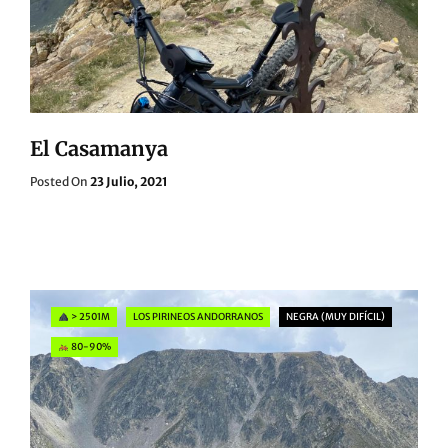
El Casamanya
Posted
Posted On
23 Julio, 2021
On
Categories
> 2501M
LOS PIRINEOS ANDORRANOS
NEGRA (MUY DIFÍCIL)
80-90%