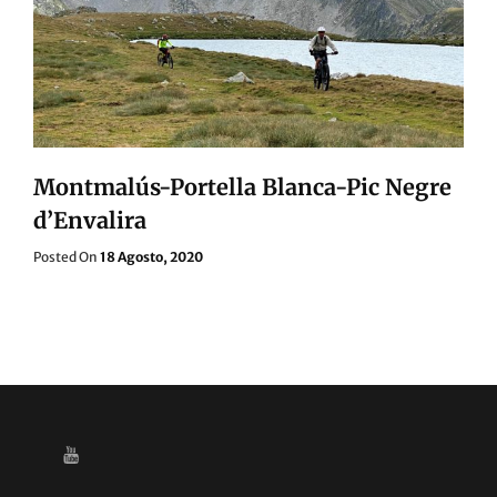
Montmalús-Portella Blanca-Pic Negre
d’Envalira
Posted
Posted On
18 Agosto, 2020
On
YOUTUBE