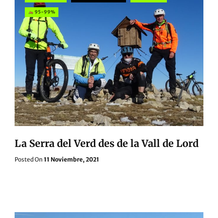
95-99%
La Serra del Verd des de la Vall de Lord
Posted
Posted On
11 Noviembre, 2021
On