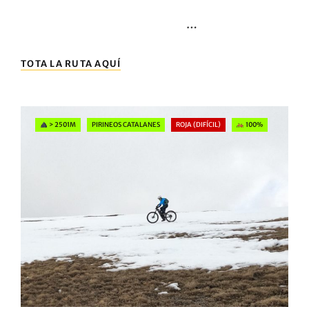
On
…
BELLMUNT-
TOTA LA RUTA AQUÍ
SALT
DEL
MOLÍ-
PUIGSACALM
Categories
> 2501M
PIRINEOS CATALANES
ROJA (DIFÍCIL)
100%