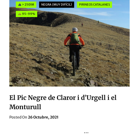
Categories
> 2501M
NEGRA (MUY DIFÍCIL)
PIRINEOS CATALANES
95-99%
El Pic Negre de Claror i d’Urgell i el
Monturull
Posted
Posted On
26 Octubre, 2021
On
…