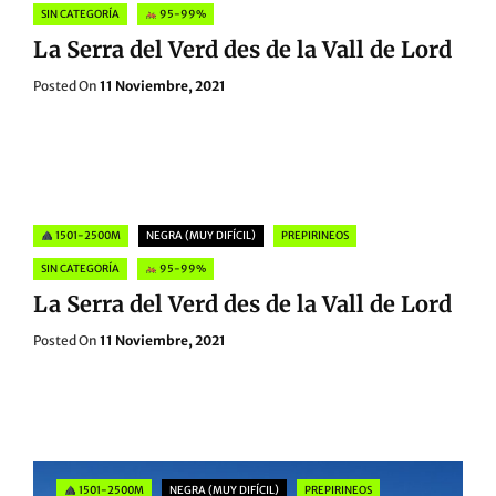
SIN CATEGORÍA
95-99%
La Serra del Verd des de la Vall de Lord
Posted
Posted On
11 Noviembre, 2021
On
Categories
1501-2500M
NEGRA (MUY DIFÍCIL)
PREPIRINEOS
SIN CATEGORÍA
95-99%
La Serra del Verd des de la Vall de Lord
Posted
Posted On
11 Noviembre, 2021
On
Categories
1501-2500M
NEGRA (MUY DIFÍCIL)
PREPIRINEOS