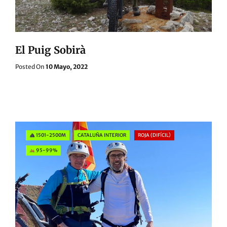
El Puig Sobirà
Posted
Posted On
10 Mayo, 2022
On
Categories
1501-2500M
CATALUÑA INTERIOR
ROJA (DIFÍCIL)
95-99%