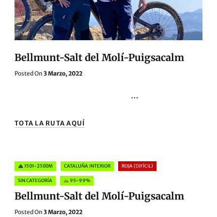
Bellmunt-Salt del Molí-Puigsacalm
Posted
Posted On
3 Marzo, 2022
On
…
BELLMUNT-
TOTA LA RUTA AQUÍ
SALT
DEL
MOLÍ-
PUIGSACALM
Categories
1501-2500M
CATALUÑA INTERIOR
ROJA (DIFÍCIL)
SIN CATEGORÍA
95-99%
Bellmunt-Salt del Molí-Puigsacalm
Posted
Posted On
3 Marzo, 2022