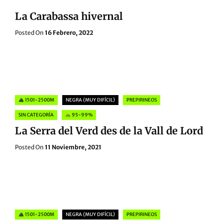
La Carabassa hivernal
Posted
Posted On
16 Febrero, 2022
On
Categories
1501-2500M
NEGRA (MUY DIFÍCIL)
PREPIRINEOS
SIN CATEGORÍA
95-99%
La Serra del Verd des de la Vall de Lord
Posted
Posted On
11 Noviembre, 2021
On
Categories
1501-2500M
NEGRA (MUY DIFÍCIL)
PREPIRINEOS