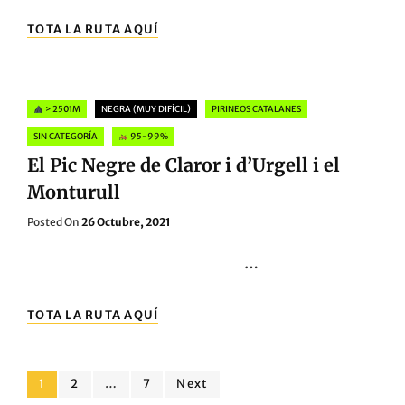
EL
TOTA LA RUTA AQUÍ
PIC
NEGRE
DE
CLAROR
Categories
> 2501M
NEGRA (MUY DIFÍCIL)
PIRINEOS CATALANES
I
D’URGELL
SIN CATEGORÍA
95-99%
I
El Pic Negre de Claror i d’Urgell i el
EL
MONTURULL
Monturull
Posted
Posted On
26 Octubre, 2021
On
…
EL
TOTA LA RUTA AQUÍ
PIC
NEGRE
DE
Navegación
CLAROR
Page
Page
Page
1
2
…
7
Next
I