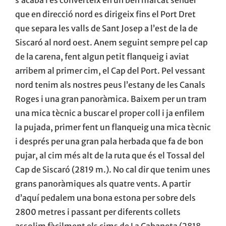
que en direcció nord es dirigeix fins el Port Dret
que separa les valls de Sant Josep a l’est de la de
Siscaró al nord oest. Anem seguint sempre pel cap
de la carena, fent algun petit flanqueig i aviat
arribem al primer cim, el Cap del Port. Pel vessant
nord tenim als nostres peus l’estany de les Canals
Roges i una gran panoràmica. Baixem per un tram
una mica tècnic a buscar el proper coll i ja enfilem
la pujada, primer fent un flanqueig una mica tècnic
i després per una gran pala herbada que fa de bon
pujar, al cim més alt de la ruta que és el Tossal del
Cap de Siscaró (2819 m.). No cal dir que tenim unes
grans panoràmiques als quatre vents. A partir
d’aquí pedalem una bona estona per sobre dels
2800 metres i passant per diferents collets
assolim fàcilment els cims de La Cabaneta (2818