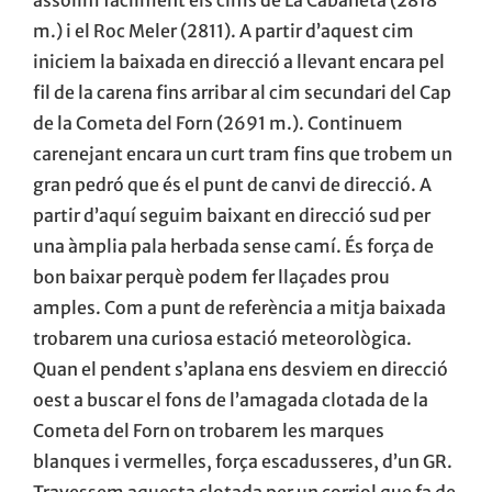
m.) i el Roc Meler (2811). A partir d’aquest cim
iniciem la baixada en direcció a llevant encara pel
fil de la carena fins arribar al cim secundari del Cap
de la Cometa del Forn (2691 m.). Continuem
carenejant encara un curt tram fins que trobem un
gran pedró que és el punt de canvi de direcció. A
partir d’aquí seguim baixant en direcció sud per
una àmplia pala herbada sense camí. És força de
bon baixar perquè podem fer llaçades prou
amples. Com a punt de referència a mitja baixada
trobarem una curiosa estació meteorològica.
Quan el pendent s’aplana ens desviem en direcció
oest a buscar el fons de l’amagada clotada de la
Cometa del Forn on trobarem les marques
blanques i vermelles, força escadusseres, d’un GR.
Travessem aquesta clotada per un corriol que fa de