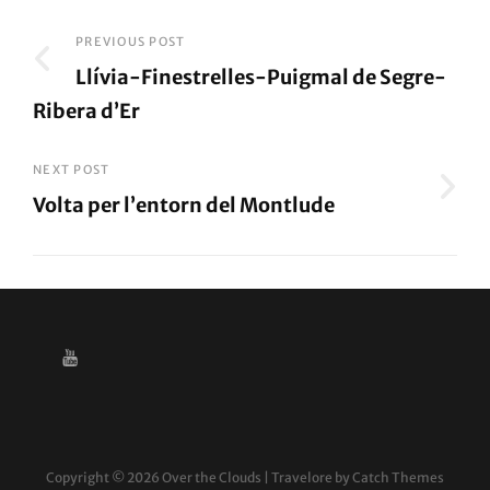
Navegació
PREVIOUS POST
Llívia-Finestrelles-Puigmal de Segre-
d'entrades
Ribera d’Er
Previous
Post
NEXT POST
Volta per l’entorn del Montlude
Next
Post
YOUTUBE
Copyright © 2026
Over the Clouds
|
Travelore by
Catch Themes