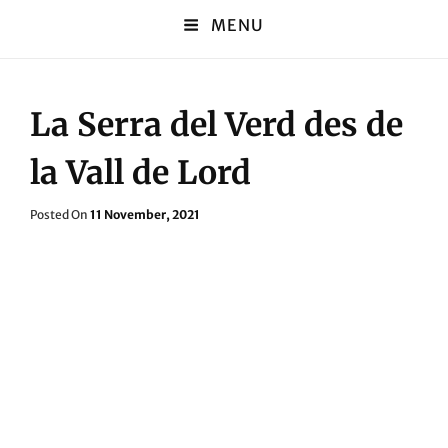
MENU
La Serra del Verd des de
la Vall de Lord
Posted
Posted On
11 November, 2021
On