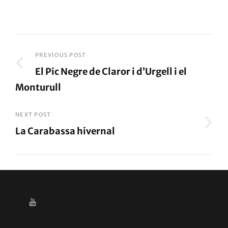
Post
PREVIOUS POST
El Pic Negre de Claror i d’Urgell i el
navigation
Monturull
Previous
Post
NEXT POST
La Carabassa hivernal
Next
Post
YOUTUBE